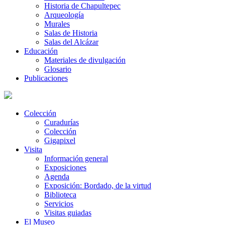
Historia de Chapultepec
Arqueología
Murales
Salas de Historia
Salas del Alcázar
Educación
Materiales de divulgación
Glosario
Publicaciones
Colección
Curadurías
Colección
Gigapixel
Visita
Información general
Exposiciones
Agenda
Exposición: Bordado, de la virtud
Biblioteca
Servicios
Visitas guiadas
El Museo