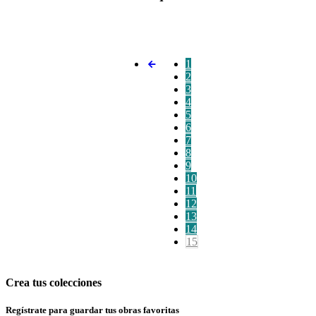
1
2
3
4
5
6
7
8
9
10
11
12
13
14
15
Crea tus colecciones
Regístrate para guardar tus obras favoritas