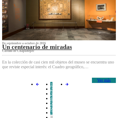
De septiembre a octubre de 2016
Un centenario de miradas
Castillo de Chapultepec
En la colección de casi cien mil objetos del museo se encuentra uno
que reviste especial interés: el Cuadro geográfico,…
Ver más
1
2
3
4
5
6
7
8