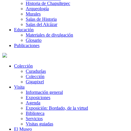
Historia de Chapultepec
Arqueología
Murales
Salas de Historia
Salas del Alcázar
Educación
Materiales de divulgación
Glosario
Publicaciones
Colección
Curadurías
Colección
Gigapixel
Visita
Información general
Exposiciones
Agenda
Exposición: Bordado, de la virtud
Biblioteca
Servicios
Visitas guiadas
El Museo