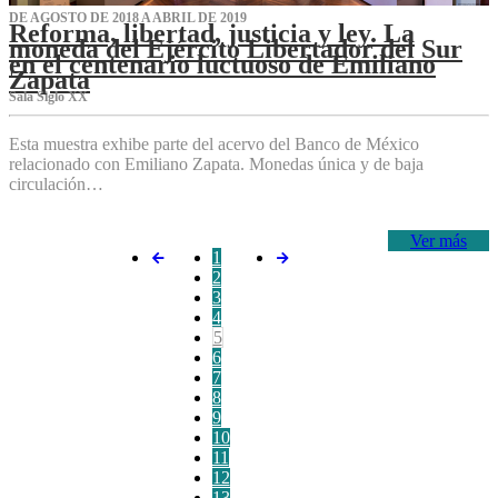
DE AGOSTO DE 2018 A ABRIL DE 2019
Reforma, libertad, justicia y ley. La
moneda del Ejército Libertador del Sur
en el centenario luctuoso de Emiliano
Zapata
Sala Siglo XX
Esta muestra exhibe parte del acervo del Banco de México
relacionado con Emiliano Zapata. Monedas única y de baja
circulación…
Ver más
1
2
3
4
5
6
7
8
9
10
11
12
13