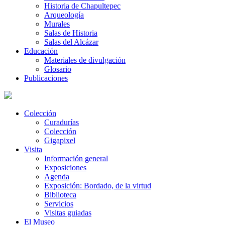
Historia de Chapultepec
Arqueología
Murales
Salas de Historia
Salas del Alcázar
Educación
Materiales de divulgación
Glosario
Publicaciones
Colección
Curadurías
Colección
Gigapixel
Visita
Información general
Exposiciones
Agenda
Exposición: Bordado, de la virtud
Biblioteca
Servicios
Visitas guiadas
El Museo