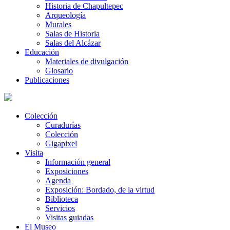
Historia de Chapultepec
Arqueología
Murales
Salas de Historia
Salas del Alcázar
Educación
Materiales de divulgación
Glosario
Publicaciones
Colección
Curadurías
Colección
Gigapixel
Visita
Información general
Exposiciones
Agenda
Exposición: Bordado, de la virtud
Biblioteca
Servicios
Visitas guiadas
El Museo