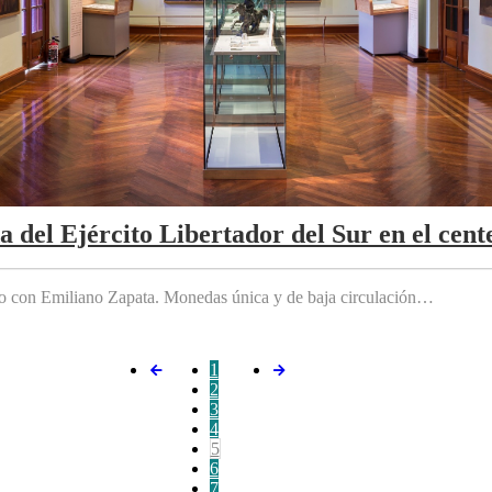
da del Ejército Libertador del Sur en el cen
do con Emiliano Zapata. Monedas única y de baja circulación…
1
2
3
4
5
6
7