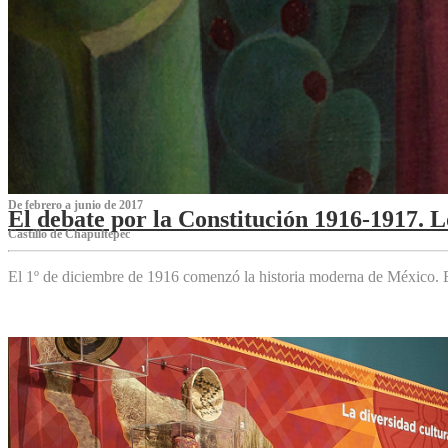
De febrero a junio de 2017
El debate por la Constitución 1916-1917. 
Castillo de Chapultepec
El 1º de diciembre de 1916 comenzó la historia moderna de México. Es