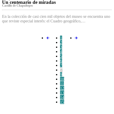
Un centenario de miradas
Castillo de Chapultepec
En la colección de casi cien mil objetos del museo se encuentra uno
que reviste especial interés: el Cuadro geográfico,…
1
2
3
4
5
6
7
8
9
10
11
12
13
14
15