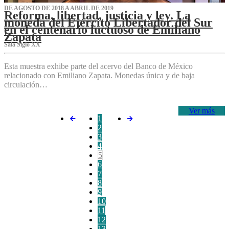
DE AGOSTO DE 2018 A ABRIL DE 2019
Reforma, libertad, justicia y ley. La
moneda del Ejército Libertador del Sur
en el centenario luctuoso de Emiliano
Zapata
Sala Siglo XX
Esta muestra exhibe parte del acervo del Banco de México
relacionado con Emiliano Zapata. Monedas única y de baja
circulación…
Ver más
1
2
3
4
5
6
7
8
9
10
11
12
13