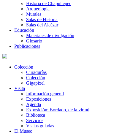
Historia de Chapultepec
Arqueología
Murales
Salas de Historia
Salas del Alcázar
Educación
Materiales de divulgación
Glosario
Publicaciones
Colección
Curadurías
Colección
Gigapixel
Visita
Información general
Exposiciones
Agenda
Exposición: Bordado, de la virtud
Biblioteca
Servicios
Visitas guiadas
El Museo