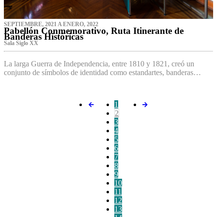
SEPTIEMBRE, 2021 A ENERO, 2022
Pabellón Conmemorativo, Ruta Itinerante de
Banderas Históricas
Sala Siglo XX
La larga Guerra de Independencia, entre 1810 y 1821, creó un
conjunto de símbolos de identidad como estandartes, banderas…
1
2
3
4
5
6
7
8
9
10
11
12
13