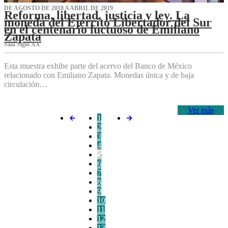
DE AGOSTO DE 2018 A ABRIL DE 2019
Reforma, libertad, justicia y ley. La
moneda del Ejército Libertador del Sur
en el centenario luctuoso de Emiliano
Zapata
Sala Siglo XX
Esta muestra exhibe parte del acervo del Banco de México
relacionado con Emiliano Zapata. Monedas única y de baja
circulación…
Ver más
1
2
3
4
5
6
7
8
9
10
11
12
13