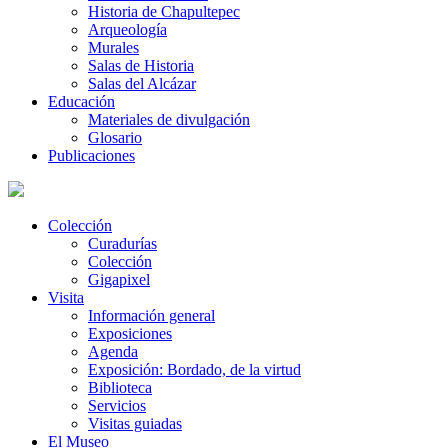
Historia de Chapultepec
Arqueología
Murales
Salas de Historia
Salas del Alcázar
Educación
Materiales de divulgación
Glosario
Publicaciones
Colección
Curadurías
Colección
Gigapixel
Visita
Información general
Exposiciones
Agenda
Exposición: Bordado, de la virtud
Biblioteca
Servicios
Visitas guiadas
El Museo