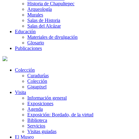
Historia de Chapultepec
Arqueología
Murales
Salas de Historia
Salas del Alcázar
Educación
Materiales de divulgación
Glosario
Publicaciones
Colección
Curadurías
Colección
Gigapixel
Visita
Información general
Exposiciones
Agenda
Exposición: Bordado, de la virtud
Biblioteca
Servicios
Visitas guiadas
El Museo