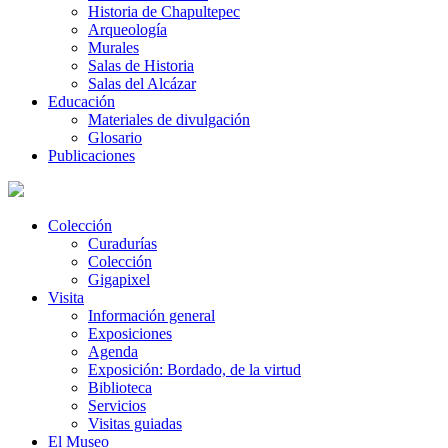
Historia de Chapultepec
Arqueología
Murales
Salas de Historia
Salas del Alcázar
Educación
Materiales de divulgación
Glosario
Publicaciones
Colección
Curadurías
Colección
Gigapixel
Visita
Información general
Exposiciones
Agenda
Exposición: Bordado, de la virtud
Biblioteca
Servicios
Visitas guiadas
El Museo