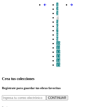
1
2
3
4
5
6
7
8
9
10
11
12
13
14
15
Crea tus colecciones
Regístrate para guardar tus obras favoritas
CONTINUAR