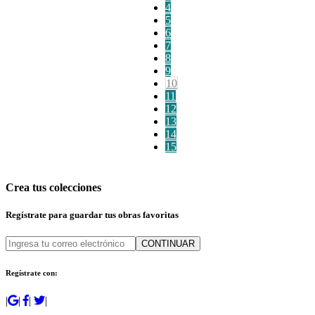
4
5
6
7
8
9
10
11
12
13
14
15
Crea tus colecciones
Regístrate para guardar tus obras favoritas
CONTINUAR
Regístrate con:
|
|
|
|