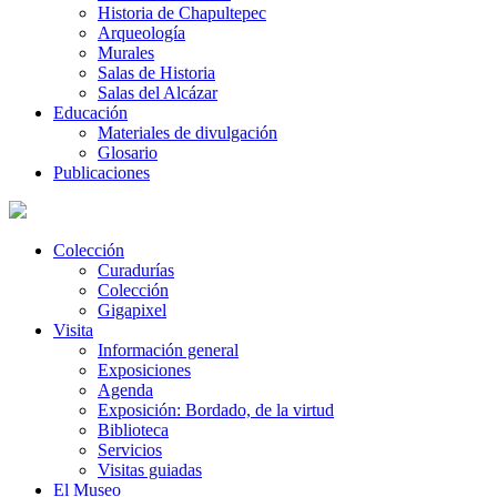
Historia de Chapultepec
Arqueología
Murales
Salas de Historia
Salas del Alcázar
Educación
Materiales de divulgación
Glosario
Publicaciones
Colección
Curadurías
Colección
Gigapixel
Visita
Información general
Exposiciones
Agenda
Exposición: Bordado, de la virtud
Biblioteca
Servicios
Visitas guiadas
El Museo