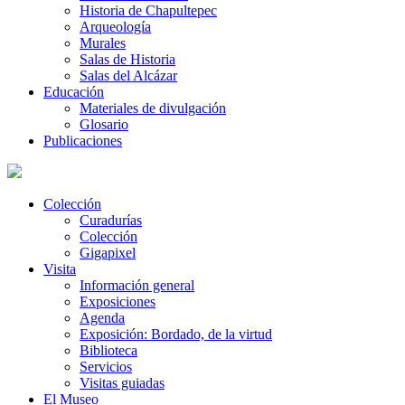
Historia de Chapultepec
Arqueología
Murales
Salas de Historia
Salas del Alcázar
Educación
Materiales de divulgación
Glosario
Publicaciones
Colección
Curadurías
Colección
Gigapixel
Visita
Información general
Exposiciones
Agenda
Exposición: Bordado, de la virtud
Biblioteca
Servicios
Visitas guiadas
El Museo