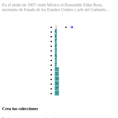
En el otoño de 1907 visitó México el Honorable Elihu Root,
secretario de Estado de los Estados Unidos y jefe del Gabinete…
1
2
3
4
5
6
7
8
9
10
11
12
13
14
15
Crea tus colecciones