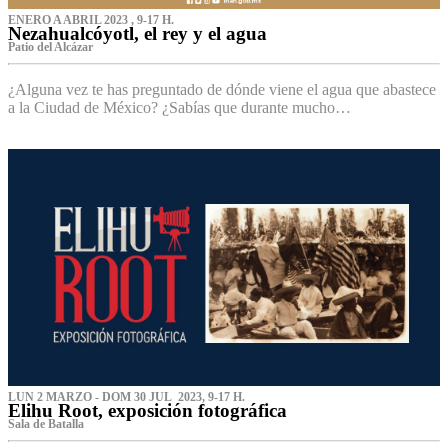
ENERO A ABRIL 2023 , 9-17 H.
Nezahualcóyotl, el rey y el agua
Patio del Alcázar
¿Alguna vez te has preguntado de dónde viene el agua que abastece
a la Ciudad de México? ¿Sabías que durante mucho…
LUN 2 MARZO - DOM 30 JUL 2023, 9-17 H.
Elihu Root, exposición fotográfica
Sala de Batalla