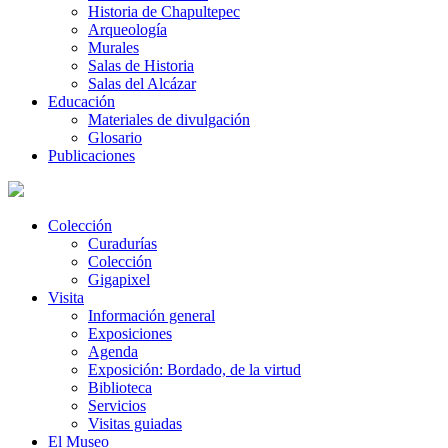
Historia de Chapultepec
Arqueología
Murales
Salas de Historia
Salas del Alcázar
Educación
Materiales de divulgación
Glosario
Publicaciones
Colección
Curadurías
Colección
Gigapixel
Visita
Información general
Exposiciones
Agenda
Exposición: Bordado, de la virtud
Biblioteca
Servicios
Visitas guiadas
El Museo