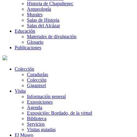
Historia de Chapultepec
Arqueología
Murales
Salas de Historia
Salas del Alcázar
Educación
Materiales de divulgación
Glosario
Publicaciones
Colección
Curadurías
Colección
Gigapixel
Visita
Información general
Exposiciones
Agenda
Exposición: Bordado, de la virtud
Biblioteca
Servicios
Visitas guiadas
El Museo