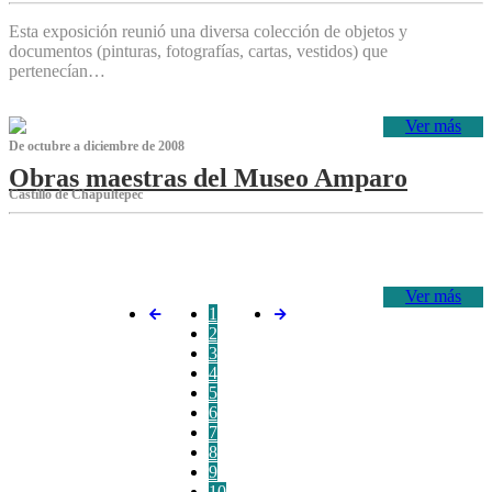
Esta exposición reunió una diversa colección de objetos y
documentos (pinturas, fotografías, cartas, vestidos) que
pertenecían…
Ver más
De octubre a diciembre de 2008
Obras maestras del Museo Amparo
Castillo de Chapultepec
‌
Ver más
1
2
3
4
5
6
7
8
9
10