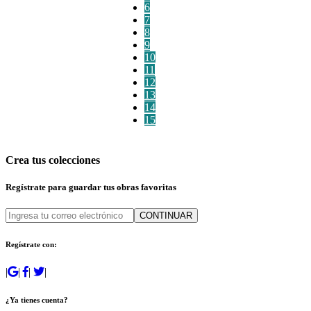
6
7
8
9
10
11
12
13
14
15
Crea tus colecciones
Regístrate para guardar tus obras favoritas
CONTINUAR
Regístrate con:
|
|
|
|
¿Ya tienes cuenta?