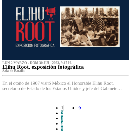
LUN 2 MARZO - DOM 30 JUL 2023, 9-17 H.
Elihu Root, exposición fotográfica
Sala de Batalla
En el otoño de 1907 visitó México el Honorable Elihu Root,
secretario de Estado de los Estados Unidos y jefe del Gabinete…
1
2
3
4
5