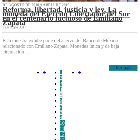
DE AGOSTO DE 2018 A ABRIL DE 2019
Reforma, libertad, justicia y ley. La
moneda del Ejército Libertador del Sur
en el centenario luctuoso de Emiliano
Zapata
Sala Siglo XX
Esta muestra exhibe parte del acervo del Banco de México
relacionado con Emiliano Zapata. Monedas única y de baja
circulación…
Ver más
1
2
3
4
5
6
7
8
9
10
11
12
13