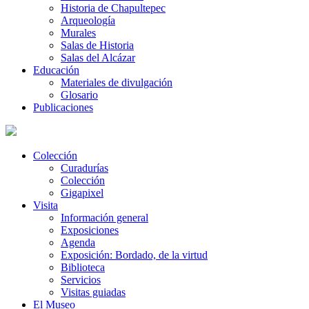
Historia de Chapultepec
Arqueología
Murales
Salas de Historia
Salas del Alcázar
Educación
Materiales de divulgación
Glosario
Publicaciones
Colección
Curadurías
Colección
Gigapixel
Visita
Información general
Exposiciones
Agenda
Exposición: Bordado, de la virtud
Biblioteca
Servicios
Visitas guiadas
El Museo