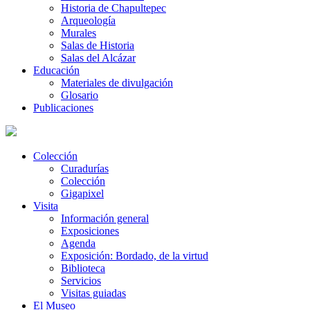
Historia de Chapultepec
Arqueología
Murales
Salas de Historia
Salas del Alcázar
Educación
Materiales de divulgación
Glosario
Publicaciones
Colección
Curadurías
Colección
Gigapixel
Visita
Información general
Exposiciones
Agenda
Exposición: Bordado, de la virtud
Biblioteca
Servicios
Visitas guiadas
El Museo