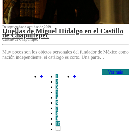
De septiembre a octubre de 2009
Huellas de Miguel Hidalgo en el Castillo
de Chapultepec
Castillo de Chapultepec
Muy pocos son los objetos personales del fundador de México como
nación independiente, el catálogo es corto. Una parte…
Ver más
1
2
3
4
5
6
7
8
9
10
11