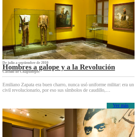
De julio a septiembre de 2010
Hombres a galope y a la Revolución
Castillo de Chapultepec
Emiliano Zapata era buen charro, nunca usó uniforme militar: era un
civil revolucionario, por eso sus símbolos de caudillo,…
Ver más