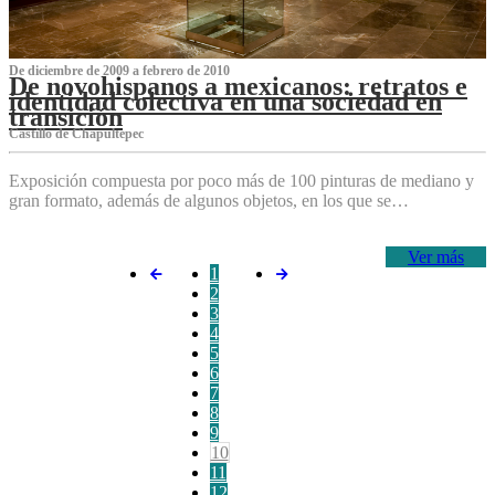
De diciembre de 2009 a febrero de 2010
De novohispanos a mexicanos: retratos e
identidad colectiva en una sociedad en
transición
Castillo de Chapultepec
Exposición compuesta por poco más de 100 pinturas de mediano y
gran formato, además de algunos objetos, en los que se…
Ver más
1
2
3
4
5
6
7
8
9
10
11
12