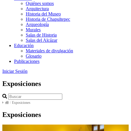
Quiénes somos
Arquitectura
Historia del Museo
Historia de Chapultepec
Arqueología
Murales
Salas de Historia
Salas del Alcázar
Educación
Materiales de divulgación
Glosario
Publicaciones
Iniciar Sesión
Exposiciones
/
Exposiciones
Exposiciones