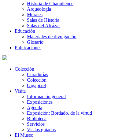
Historia de Chapultepec
Arqueología
Murales
Salas de Historia
Salas del Alcázar
Educación
Materiales de divulgación
Glosario
Publicaciones
Colección
Curadurías
Colección
Gigapixel
Visita
Información general
Exposiciones
Agenda
Exposición: Bordado, de la virtud
Biblioteca
Servicios
Visitas guiadas
El Museo