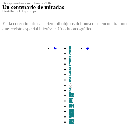
De septiembre a octubre de 2016
Un centenario de miradas
Castillo de Chapultepec
En la colección de casi cien mil objetos del museo se encuentra uno
que reviste especial interés: el Cuadro geográfico,…
1
2
3
4
5
6
7
8
9
10
11
12
13
14
15