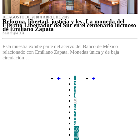
DE AGOSTO DE 2018 A ABRIL DE 2019
Reforma, libertad, justicia y ley. La moneda del
Ejército Libertador del Sur en el centenario luctuoso
de Emiliano Zapata
Sala Siglo XX
Esta muestra exhibe parte del acervo del Banco de México
relacionado con Emiliano Zapata. Monedas única y de baja
circulación…
1
2
3
4
5
6
7
8
9
10
11