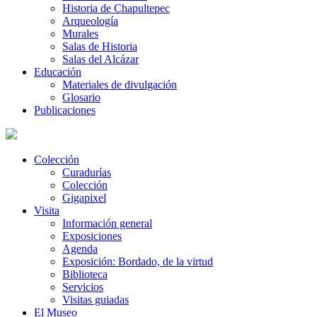
Historia de Chapultepec
Arqueología
Murales
Salas de Historia
Salas del Alcázar
Educación
Materiales de divulgación
Glosario
Publicaciones
Colección
Curadurías
Colección
Gigapixel
Visita
Información general
Exposiciones
Agenda
Exposición: Bordado, de la virtud
Biblioteca
Servicios
Visitas guiadas
El Museo