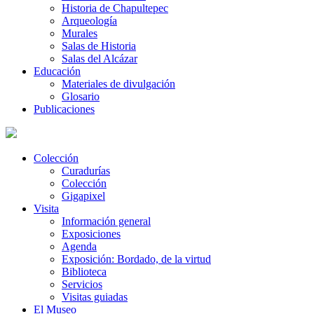
Historia de Chapultepec
Arqueología
Murales
Salas de Historia
Salas del Alcázar
Educación
Materiales de divulgación
Glosario
Publicaciones
Colección
Curadurías
Colección
Gigapixel
Visita
Información general
Exposiciones
Agenda
Exposición: Bordado, de la virtud
Biblioteca
Servicios
Visitas guiadas
El Museo