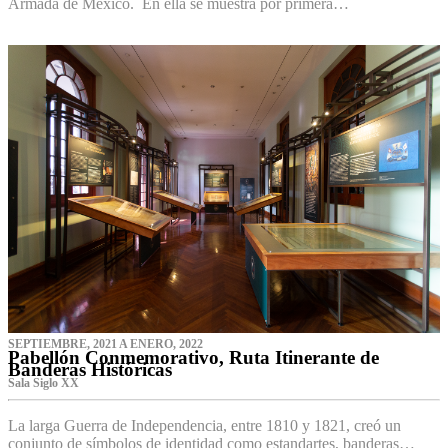
Armada de México. En ella se muestra por primera…
SEPTIEMBRE, 2021 A ENERO, 2022
Pabellón Conmemorativo, Ruta Itinerante de
Banderas Históricas
Sala Siglo XX
La larga Guerra de Independencia, entre 1810 y 1821, creó un
conjunto de símbolos de identidad como estandartes, banderas…