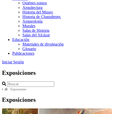
Quiénes somos
Arquitectura
Historia del Museo
Historia de Chapultepec
Arqueología
Murales
Salas de Historia
Salas del Alcázar
Educación
Materiales de divulgación
Glosario
Publicaciones
Iniciar Sesión
Exposiciones
/
Exposiciones
Exposiciones