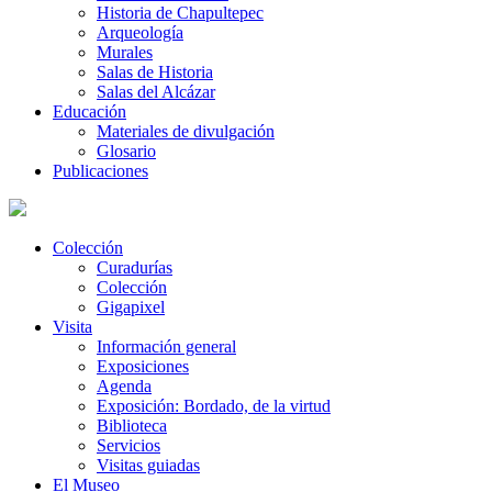
Historia de Chapultepec
Arqueología
Murales
Salas de Historia
Salas del Alcázar
Educación
Materiales de divulgación
Glosario
Publicaciones
Colección
Curadurías
Colección
Gigapixel
Visita
Información general
Exposiciones
Agenda
Exposición: Bordado, de la virtud
Biblioteca
Servicios
Visitas guiadas
El Museo