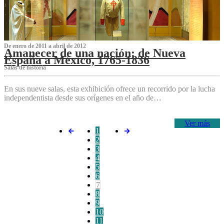
De enero de 2011 a abril de 2012
Amanecer de una nación: de Nueva
España a México, 1765-1836
Salas de historia
En sus nueve salas, esta exhibición ofrece un recorrido por la lucha
independentista desde sus orígenes en el año de…
Ver más
1
2
3
4
5
6
7
8
9
10
11