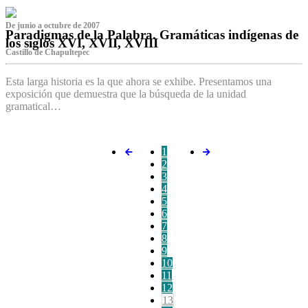
De junio a octubre de 2007
Paradigmas de la Palabra. Gramáticas indígenas de
los siglos XVI, XVII, XVIII
Castillo de Chapultepec
Esta larga historia es la que ahora se exhibe. Presentamos una
exposición que demuestra que la búsqueda de la unidad
gramatical…
1
2
3
4
5
6
7
8
9
10
11
12
13