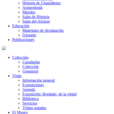
Historia de Chapultepec
Arqueología
Murales
Salas de Historia
Salas del Alcázar
Educación
Materiales de divulgación
Glosario
Publicaciones
Colección
Curadurías
Colección
Gigapixel
Visita
Información general
Exposiciones
Agenda
Exposición: Bordado, de la virtud
Biblioteca
Servicios
Visitas guiadas
El Museo