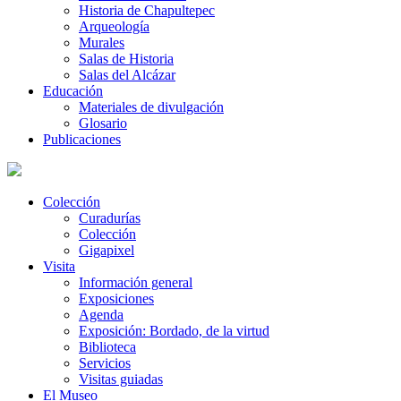
Historia de Chapultepec
Arqueología
Murales
Salas de Historia
Salas del Alcázar
Educación
Materiales de divulgación
Glosario
Publicaciones
Colección
Curadurías
Colección
Gigapixel
Visita
Información general
Exposiciones
Agenda
Exposición: Bordado, de la virtud
Biblioteca
Servicios
Visitas guiadas
El Museo