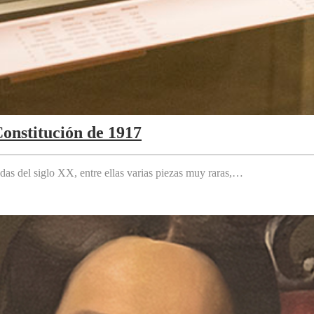
Constitución de 1917
das del siglo XX, entre ellas varias piezas muy raras,…