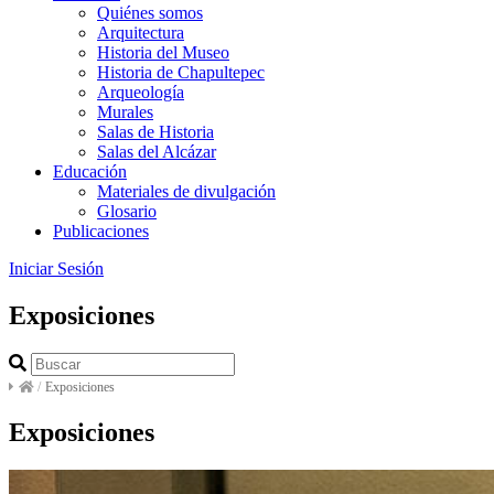
Quiénes somos
Arquitectura
Historia del Museo
Historia de Chapultepec
Arqueología
Murales
Salas de Historia
Salas del Alcázar
Educación
Materiales de divulgación
Glosario
Publicaciones
Iniciar Sesión
Exposiciones
/
Exposiciones
Exposiciones