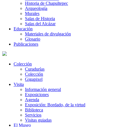
Historia de Chapultepec
Arqueología
Murales
Salas de Historia
Salas del Alcázar
Educación
Materiales de divulgación
Glosario
Publicaciones
Colección
Curadurías
Colección
Gigapixel
Visita
Información general
Exposiciones
Agenda
Exposición: Bordado, de la virtud
Biblioteca
Servicios
Visitas guiadas
El Museo