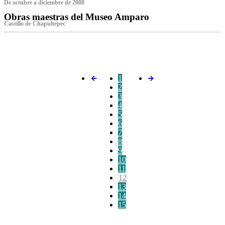
De octubre a diciembre de 2008
Obras maestras del Museo Amparo
Castillo de Chapultepec
‌
1
2
3
4
5
6
7
8
9
10
11
12
13
14
15