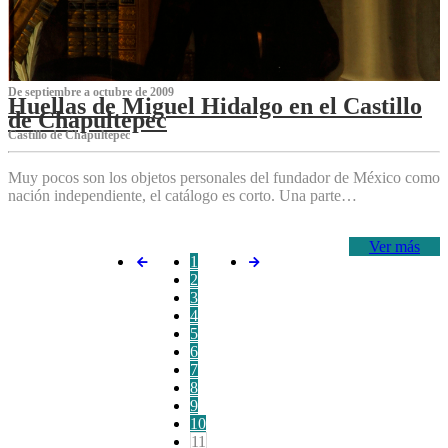
De septiembre a octubre de 2009
Huellas de Miguel Hidalgo en el Castillo
de Chapultepec
Castillo de Chapultepec
Muy pocos son los objetos personales del fundador de México como
nación independiente, el catálogo es corto. Una parte…
Ver más
1
2
3
4
5
6
7
8
9
10
11