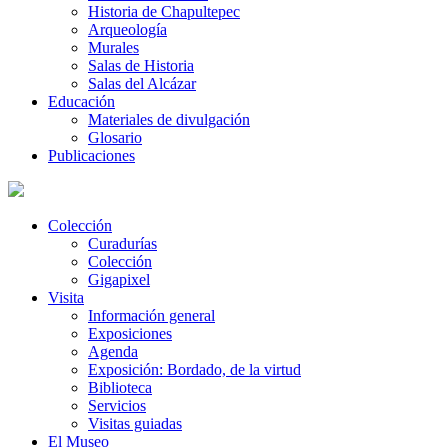
Historia de Chapultepec
Arqueología
Murales
Salas de Historia
Salas del Alcázar
Educación
Materiales de divulgación
Glosario
Publicaciones
Colección
Curadurías
Colección
Gigapixel
Visita
Información general
Exposiciones
Agenda
Exposición: Bordado, de la virtud
Biblioteca
Servicios
Visitas guiadas
El Museo