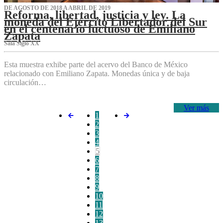
DE AGOSTO DE 2018 A ABRIL DE 2019
Reforma, libertad, justicia y ley. La
moneda del Ejército Libertador del Sur
en el centenario luctuoso de Emiliano
Zapata
Sala Siglo XX
Esta muestra exhibe parte del acervo del Banco de México
relacionado con Emiliano Zapata. Monedas única y de baja
circulación…
Ver más
1
2
3
4
5
6
7
8
9
10
11
12
13