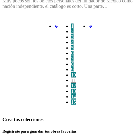
Muy pocos son los objetos personales del fundador de México como
nación independiente, el catálogo es corto. Una parte…
1
2
3
4
5
6
7
8
9
10
11
12
13
14
15
Crea tus colecciones
Regístrate para guardar tus obras favoritas