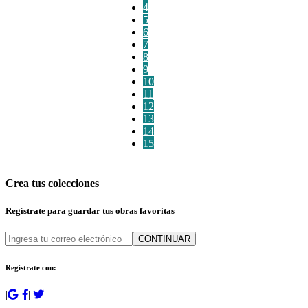
4
5
6
7
8
9
10
11
12
13
14
15
Crea tus colecciones
Regístrate para guardar tus obras favoritas
CONTINUAR
Regístrate con:
|
|
|
|