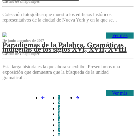
Castillo de Chapultepec
Colección fotográfica que muestra los edificios históricos
representativos de la ciudad de Nueva York y en la que se…
Ver más
De junio a octubre de 2007
Paradigmas de la Palabra. Gramáticas
indígenas de los siglos XVI, XVII, XVIII
Castillo de Chapultepec
Esta larga historia es la que ahora se exhibe. Presentamos una
exposición que demuestra que la búsqueda de la unidad
gramatical…
Ver más
1
2
3
4
5
6
7
8