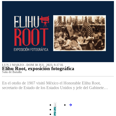
LUN 2 MARZO - DOM 30 JUL 2023, 9-17 H.
Elihu Root, exposición fotográfica
Sala de Batalla
En el otoño de 1907 visitó México el Honorable Elihu Root,
secretario de Estado de los Estados Unidos y jefe del Gabinete…
1
2
3