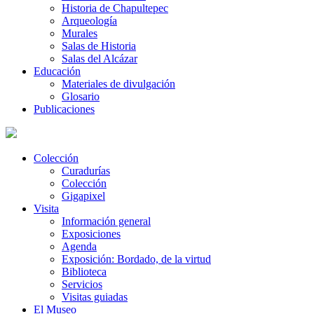
Historia de Chapultepec
Arqueología
Murales
Salas de Historia
Salas del Alcázar
Educación
Materiales de divulgación
Glosario
Publicaciones
Colección
Curadurías
Colección
Gigapixel
Visita
Información general
Exposiciones
Agenda
Exposición: Bordado, de la virtud
Biblioteca
Servicios
Visitas guiadas
El Museo