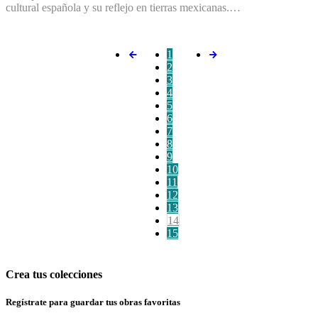
cultural española y su reflejo en tierras mexicanas.…
1
2
3
4
5
6
7
8
9
10
11
12
13
14
15
Crea tus colecciones
Regístrate para guardar tus obras favoritas