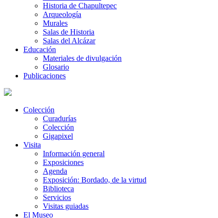
Historia de Chapultepec
Arqueología
Murales
Salas de Historia
Salas del Alcázar
Educación
Materiales de divulgación
Glosario
Publicaciones
Colección
Curadurías
Colección
Gigapixel
Visita
Información general
Exposiciones
Agenda
Exposición: Bordado, de la virtud
Biblioteca
Servicios
Visitas guiadas
El Museo