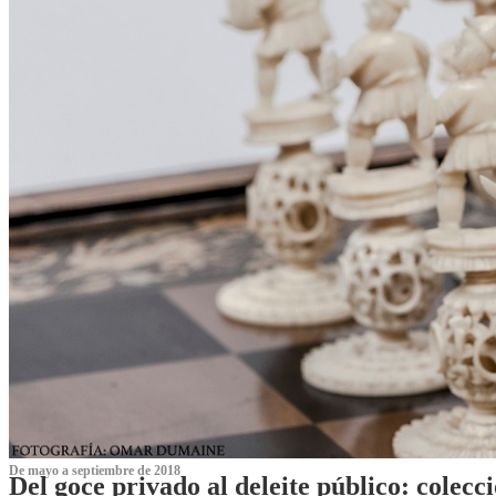
De mayo a septiembre de 2018
Del goce privado al deleite público: cole