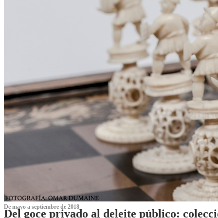
De mayo a septiembre de 2018
Del goce privado al deleite público: cole