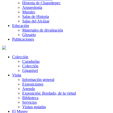
Historia de Chapultepec
Arqueología
Murales
Salas de Historia
Salas del Alcázar
Educación
Materiales de divulgación
Glosario
Publicaciones
Colección
Curadurías
Colección
Gigapixel
Visita
Información general
Exposiciones
Agenda
Exposición: Bordado, de la virtud
Biblioteca
Servicios
Visitas guiadas
El Museo