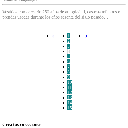
Vestidos con cerca de 250 años de antigüedad, casacas militares o
prendas usadas durante los años sesenta del siglo pasado…
1
2
3
4
5
6
7
8
9
10
11
12
13
14
15
Crea tus colecciones