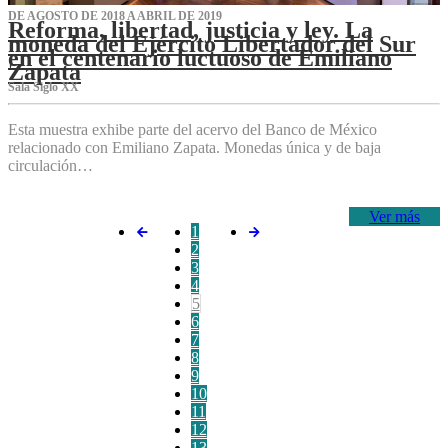
DE AGOSTO DE 2018 A ABRIL DE 2019
Reforma, libertad, justicia y ley. La
moneda del Ejército Libertador del Sur
en el centenario luctuoso de Emiliano
Zapata
Sala Siglo XX
Esta muestra exhibe parte del acervo del Banco de México
relacionado con Emiliano Zapata. Monedas única y de baja
circulación…
Ver más
1
2
3
4
5
6
7
8
9
10
11
12
13