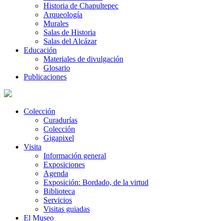
Historia de Chapultepec
Arqueología
Murales
Salas de Historia
Salas del Alcázar
Educación
Materiales de divulgación
Glosario
Publicaciones
Colección
Curadurías
Colección
Gigapixel
Visita
Información general
Exposiciones
Agenda
Exposición: Bordado, de la virtud
Biblioteca
Servicios
Visitas guiadas
El Museo