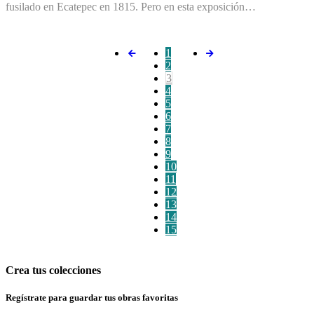
fusilado en Ecatepec en 1815. Pero en esta exposición…
1
2
3
4
5
6
7
8
9
10
11
12
13
14
15
Crea tus colecciones
Regístrate para guardar tus obras favoritas