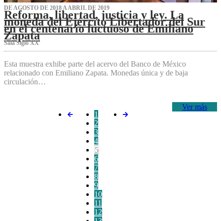
DE AGOSTO DE 2018 A ABRIL DE 2019
Reforma, libertad, justicia y ley. La
moneda del Ejército Libertador del Sur
en el centenario luctuoso de Emiliano
Zapata
Sala Siglo XX
Esta muestra exhibe parte del acervo del Banco de México
relacionado con Emiliano Zapata. Monedas única y de baja
circulación…
Ver más
1
2
3
4
5
6
7
8
9
10
11
12
13