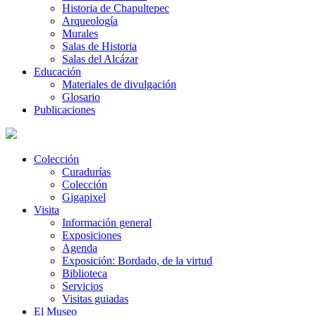
Historia de Chapultepec
Arqueología
Murales
Salas de Historia
Salas del Alcázar
Educación
Materiales de divulgación
Glosario
Publicaciones
Colección
Curadurías
Colección
Gigapixel
Visita
Información general
Exposiciones
Agenda
Exposición: Bordado, de la virtud
Biblioteca
Servicios
Visitas guiadas
El Museo