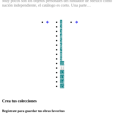
Muy pocos son los objetos personales del fundador de México como
nación independiente, el catálogo es corto. Una parte…
1
2
3
4
5
6
7
8
9
10
11
12
13
14
15
Crea tus colecciones
Regístrate para guardar tus obras favoritas