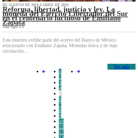
DE AGOSTO DE 2018 A ABRIL DE 2019
Reforma, libertad, justicia y ley. La
moneda del Ejército Libertador del Sur
en el centenario luctuoso de Emiliano
Zapata
Sala Siglo XX
Esta muestra exhibe parte del acervo del Banco de México
relacionado con Emiliano Zapata. Monedas única y de baja
circulación…
Ver más
1
2
3
4
5
6
7
8
9
10
11
12
13