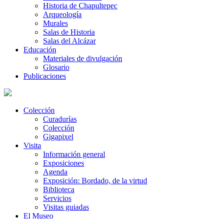
Historia de Chapultepec
Arqueología
Murales
Salas de Historia
Salas del Alcázar
Educación
Materiales de divulgación
Glosario
Publicaciones
Colección
Curadurías
Colección
Gigapixel
Visita
Información general
Exposiciones
Agenda
Exposición: Bordado, de la virtud
Biblioteca
Servicios
Visitas guiadas
El Museo