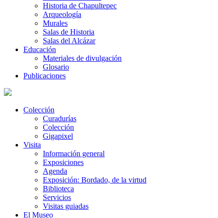
Historia de Chapultepec
Arqueología
Murales
Salas de Historia
Salas del Alcázar
Educación
Materiales de divulgación
Glosario
Publicaciones
Colección
Curadurías
Colección
Gigapixel
Visita
Información general
Exposiciones
Agenda
Exposición: Bordado, de la virtud
Biblioteca
Servicios
Visitas guiadas
El Museo