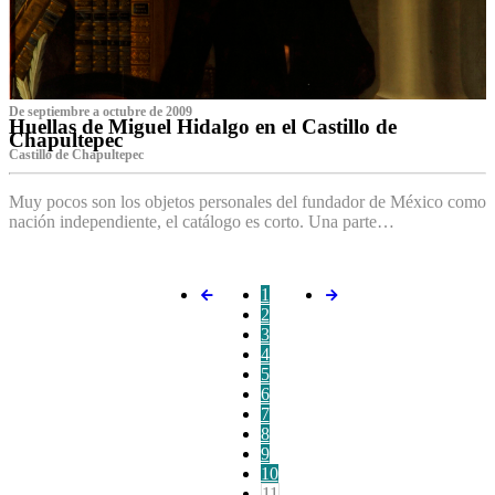
De septiembre a octubre de 2009
Huellas de Miguel Hidalgo en el Castillo de
Chapultepec
Castillo de Chapultepec
Muy pocos son los objetos personales del fundador de México como
nación independiente, el catálogo es corto. Una parte…
1
2
3
4
5
6
7
8
9
10
11