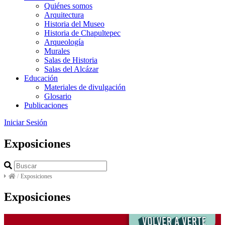
Quiénes somos
Arquitectura
Historia del Museo
Historia de Chapultepec
Arqueología
Murales
Salas de Historia
Salas del Alcázar
Educación
Materiales de divulgación
Glosario
Publicaciones
Iniciar Sesión
Exposiciones
/
Exposiciones
Exposiciones