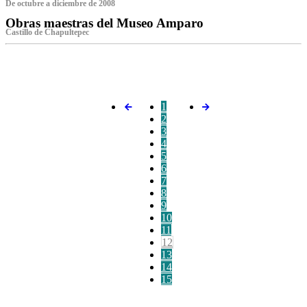
De octubre a diciembre de 2008
Obras maestras del Museo Amparo
Castillo de Chapultepec
‌
1
2
3
4
5
6
7
8
9
10
11
12
13
14
15