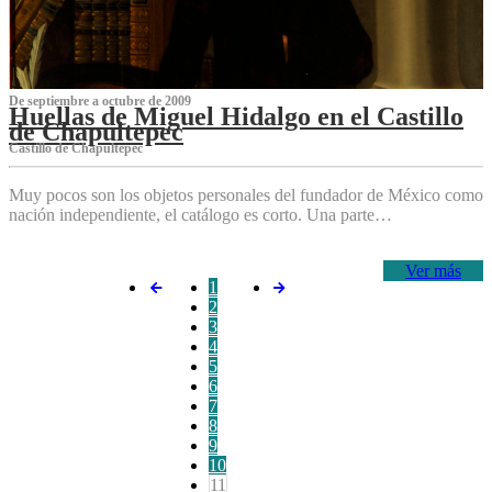
De septiembre a octubre de 2009
Huellas de Miguel Hidalgo en el Castillo
de Chapultepec
Castillo de Chapultepec
Muy pocos son los objetos personales del fundador de México como
nación independiente, el catálogo es corto. Una parte…
Ver más
1
2
3
4
5
6
7
8
9
10
11