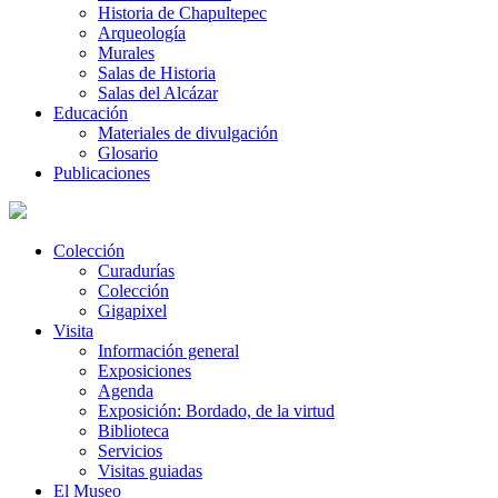
Historia de Chapultepec
Arqueología
Murales
Salas de Historia
Salas del Alcázar
Educación
Materiales de divulgación
Glosario
Publicaciones
Colección
Curadurías
Colección
Gigapixel
Visita
Información general
Exposiciones
Agenda
Exposición: Bordado, de la virtud
Biblioteca
Servicios
Visitas guiadas
El Museo