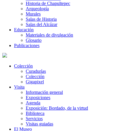
Historia de Chapultepec
Arqueología
Murales
Salas de Historia
Salas del Alcázar
Educación
Materiales de divulgación
Glosario
Publicaciones
Colección
Curadurías
Colección
Gigapixel
Visita
Información general
Exposiciones
Agenda
Exposición: Bordado, de la virtud
Biblioteca
Servicios
Visitas guiadas
El Museo