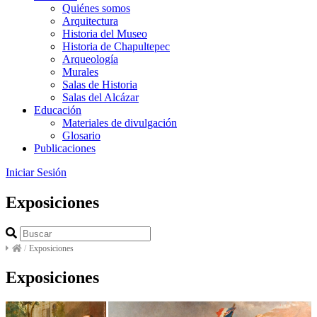
Quiénes somos
Arquitectura
Historia del Museo
Historia de Chapultepec
Arqueología
Murales
Salas de Historia
Salas del Alcázar
Educación
Materiales de divulgación
Glosario
Publicaciones
Iniciar Sesión
Exposiciones
/
Exposiciones
Exposiciones