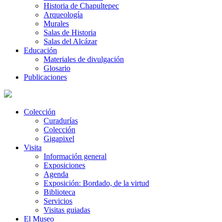
Historia de Chapultepec
Arqueología
Murales
Salas de Historia
Salas del Alcázar
Educación
Materiales de divulgación
Glosario
Publicaciones
Colección
Curadurías
Colección
Gigapixel
Visita
Información general
Exposiciones
Agenda
Exposición: Bordado, de la virtud
Biblioteca
Servicios
Visitas guiadas
El Museo