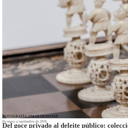
De mayo a septiembre de 2018
Del goce privado al deleite público: cole