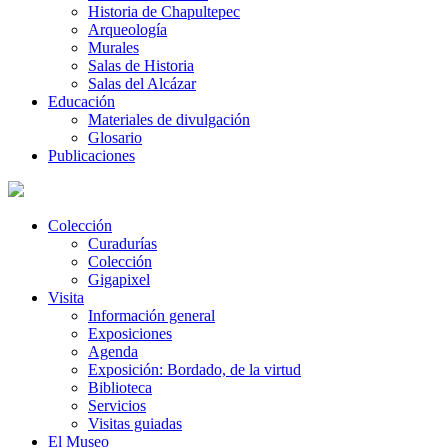
Historia de Chapultepec
Arqueología
Murales
Salas de Historia
Salas del Alcázar
Educación
Materiales de divulgación
Glosario
Publicaciones
Colección
Curadurías
Colección
Gigapixel
Visita
Información general
Exposiciones
Agenda
Exposición: Bordado, de la virtud
Biblioteca
Servicios
Visitas guiadas
El Museo