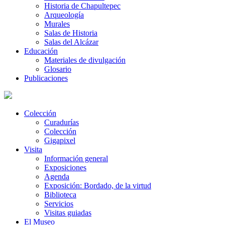
Historia de Chapultepec
Arqueología
Murales
Salas de Historia
Salas del Alcázar
Educación
Materiales de divulgación
Glosario
Publicaciones
Colección
Curadurías
Colección
Gigapixel
Visita
Información general
Exposiciones
Agenda
Exposición: Bordado, de la virtud
Biblioteca
Servicios
Visitas guiadas
El Museo