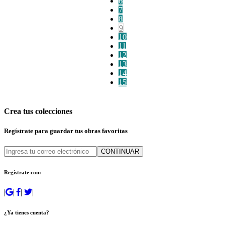
6
7
8
9
10
11
12
13
14
15
Crea tus colecciones
Regístrate para guardar tus obras favoritas
CONTINUAR
Regístrate con:
|
|
|
|
¿Ya tienes cuenta?