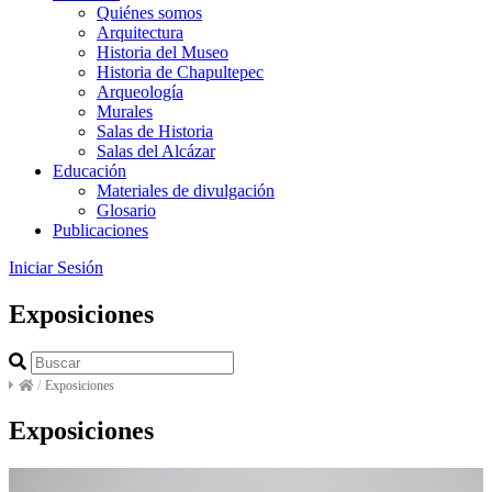
Quiénes somos
Arquitectura
Historia del Museo
Historia de Chapultepec
Arqueología
Murales
Salas de Historia
Salas del Alcázar
Educación
Materiales de divulgación
Glosario
Publicaciones
Iniciar Sesión
Exposiciones
/
Exposiciones
Exposiciones