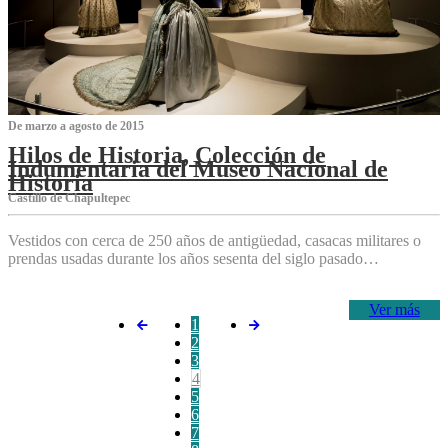
De marzo a agosto de 2015
Hilos de Historia, Colección de
Indumentaria del Museo Nacional de
Historia
Castillo de Chapultepec
Vestidos con cerca de 250 años de antigüedad, casacas militares o
prendas usadas durante los años sesenta del siglo pasado…
Ver más
1
2
3
4
5
6
7