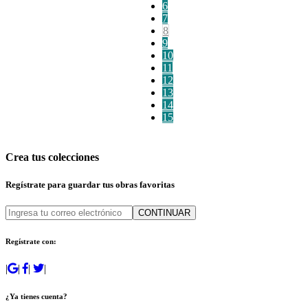
6
7
8
9
10
11
12
13
14
15
Crea tus colecciones
Regístrate para guardar tus obras favoritas
CONTINUAR
Regístrate con:
|
|
|
|
¿Ya tienes cuenta?