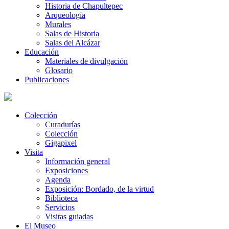
Historia de Chapultepec
Arqueología
Murales
Salas de Historia
Salas del Alcázar
Educación
Materiales de divulgación
Glosario
Publicaciones
Colección
Curadurías
Colección
Gigapixel
Visita
Información general
Exposiciones
Agenda
Exposición: Bordado, de la virtud
Biblioteca
Servicios
Visitas guiadas
El Museo