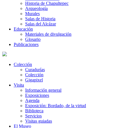
Historia de Chapultepec
Arqueología
Murales
Salas de Historia
Salas del Alcázar
Educación
Materiales de divulgación
Glosario
Publicaciones
Colección
Curadurías
Colección
Gigapixel
Visita
Información general
Exposiciones
Agenda
Exposición: Bordado, de la virtud
Biblioteca
Servicios
Visitas guiadas
El Museo