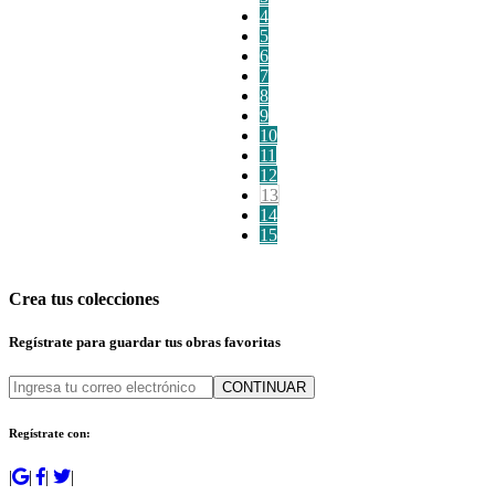
4
5
6
7
8
9
10
11
12
13
14
15
Crea tus colecciones
Regístrate para guardar tus obras favoritas
CONTINUAR
Regístrate con:
|
|
|
|