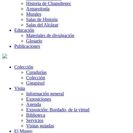
Historia de Chapultepec
Arqueología
Murales
Salas de Historia
Salas del Alcázar
Educación
Materiales de divulgación
Glosario
Publicaciones
Colección
Curadurías
Colección
Gigapixel
Visita
Información general
Exposiciones
Agenda
Exposición: Bordado, de la virtud
Biblioteca
Servicios
Visitas guiadas
El Museo