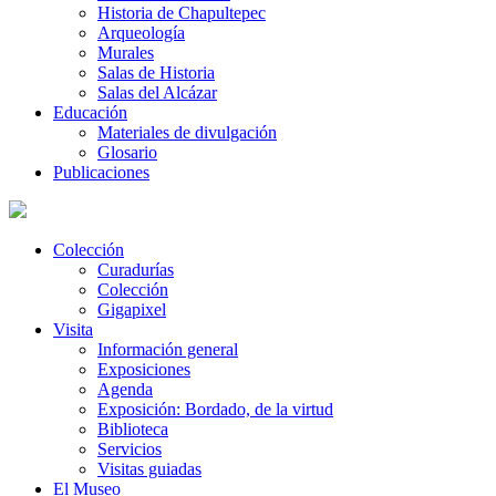
Historia de Chapultepec
Arqueología
Murales
Salas de Historia
Salas del Alcázar
Educación
Materiales de divulgación
Glosario
Publicaciones
Colección
Curadurías
Colección
Gigapixel
Visita
Información general
Exposiciones
Agenda
Exposición: Bordado, de la virtud
Biblioteca
Servicios
Visitas guiadas
El Museo