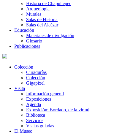
Historia de Chapultepec
Arqueología
Murales
Salas de Historia
Salas del Alcázar
Educación
Materiales de divulgación
Glosario
Publicaciones
Colección
Curadurías
Colección
Gigapixel
Visita
Información general
Exposiciones
Agenda
Exposición: Bordado, de la virtud
Biblioteca
Servicios
Visitas guiadas
El Museo