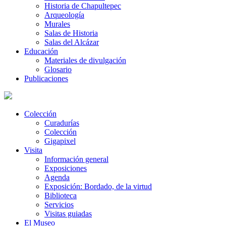
Historia de Chapultepec
Arqueología
Murales
Salas de Historia
Salas del Alcázar
Educación
Materiales de divulgación
Glosario
Publicaciones
Colección
Curadurías
Colección
Gigapixel
Visita
Información general
Exposiciones
Agenda
Exposición: Bordado, de la virtud
Biblioteca
Servicios
Visitas guiadas
El Museo