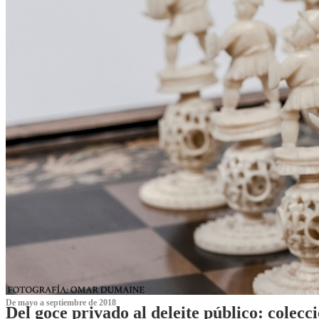
De mayo a septiembre de 2018
Del goce privado al deleite público: cole