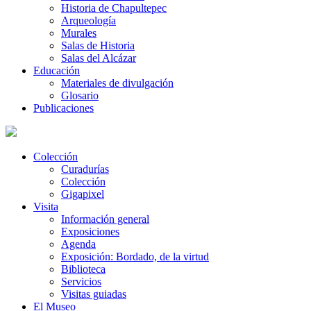
Historia de Chapultepec
Arqueología
Murales
Salas de Historia
Salas del Alcázar
Educación
Materiales de divulgación
Glosario
Publicaciones
Colección
Curadurías
Colección
Gigapixel
Visita
Información general
Exposiciones
Agenda
Exposición: Bordado, de la virtud
Biblioteca
Servicios
Visitas guiadas
El Museo