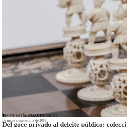
De mayo a septiembre de 2018
Del goce privado al deleite público: cole