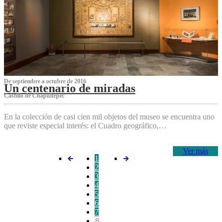
De septiembre a octubre de 2016
Un centenario de miradas
Castillo de Chapultepec
En la colección de casi cien mil objetos del museo se encuentra uno
que reviste especial interés: el Cuadro geográfico,…
Ver más
1
2
3
4
5
6
7
8