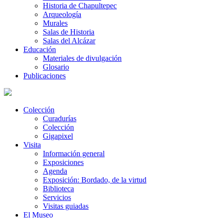
Historia de Chapultepec
Arqueología
Murales
Salas de Historia
Salas del Alcázar
Educación
Materiales de divulgación
Glosario
Publicaciones
Colección
Curadurías
Colección
Gigapixel
Visita
Información general
Exposiciones
Agenda
Exposición: Bordado, de la virtud
Biblioteca
Servicios
Visitas guiadas
El Museo