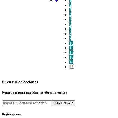
1
2
3
4
5
6
7
8
9
10
11
12
13
14
15
Crea tus colecciones
Regístrate para guardar tus obras favoritas
CONTINUAR
Regístrate con: