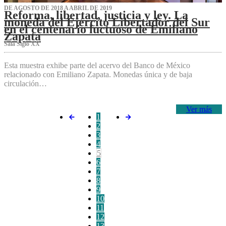
DE AGOSTO DE 2018 A ABRIL DE 2019
Reforma, libertad, justicia y ley. La
moneda del Ejército Libertador del Sur
en el centenario luctuoso de Emiliano
Zapata
Sala Siglo XX
Esta muestra exhibe parte del acervo del Banco de México
relacionado con Emiliano Zapata. Monedas única y de baja
circulación…
Ver más
1
2
3
4
5
6
7
8
9
10
11
12
13