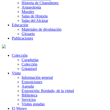
Historia de Chapultepec
Arqueología
Murales
Salas de Historia
Salas del Alcázar
Educación
Materiales de divulgación
Glosario
Publicaciones
Colección
Curadurías
Colección
Gigapixel
Visita
Información general
Exposiciones
Agenda
Exposición: Bordado, de la virtud
Biblioteca
Servicios
Visitas guiadas
El Museo