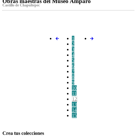
Obras maestras del Museo Amparo
Castillo de Chapultepec
‌
1
2
3
4
5
6
7
8
9
10
11
12
13
14
15
Crea tus colecciones