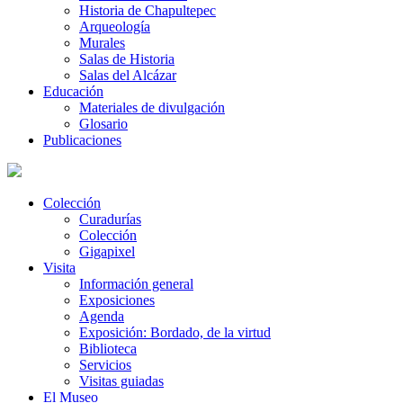
Historia de Chapultepec
Arqueología
Murales
Salas de Historia
Salas del Alcázar
Educación
Materiales de divulgación
Glosario
Publicaciones
Colección
Curadurías
Colección
Gigapixel
Visita
Información general
Exposiciones
Agenda
Exposición: Bordado, de la virtud
Biblioteca
Servicios
Visitas guiadas
El Museo