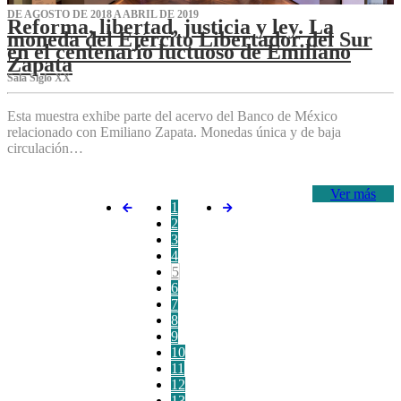
DE AGOSTO DE 2018 A ABRIL DE 2019
Reforma, libertad, justicia y ley. La
moneda del Ejército Libertador del Sur
en el centenario luctuoso de Emiliano
Zapata
Sala Siglo XX
Esta muestra exhibe parte del acervo del Banco de México
relacionado con Emiliano Zapata. Monedas única y de baja
circulación…
Ver más
1
2
3
4
5
6
7
8
9
10
11
12
13