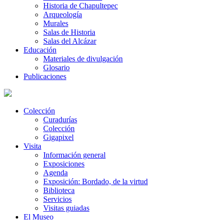
Historia de Chapultepec
Arqueología
Murales
Salas de Historia
Salas del Alcázar
Educación
Materiales de divulgación
Glosario
Publicaciones
Colección
Curadurías
Colección
Gigapixel
Visita
Información general
Exposiciones
Agenda
Exposición: Bordado, de la virtud
Biblioteca
Servicios
Visitas guiadas
El Museo