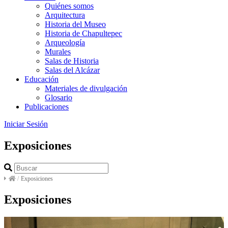
Quiénes somos
Arquitectura
Historia del Museo
Historia de Chapultepec
Arqueología
Murales
Salas de Historia
Salas del Alcázar
Educación
Materiales de divulgación
Glosario
Publicaciones
Iniciar Sesión
Exposiciones
/
Exposiciones
Exposiciones