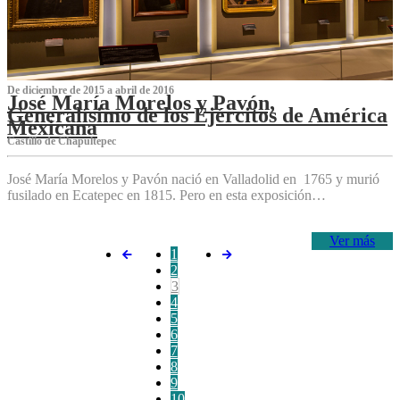
De diciembre de 2015 a abril de 2016
José María Morelos y Pavón,
Generalísimo de los Ejércitos de América
Mexicana
C‌astillo de Chapultepec
José María Morelos y Pavón nació en Valladolid en 1765 y murió
fusilado en Ecatepec en 1815. Pero en esta exposición…
Ver más
1
2
3
4
5
6
7
8
9
10