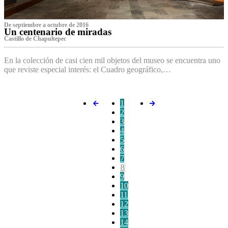
De septiembre a octubre de 2016
Un centenario de miradas
Castillo de Chapultepec
En la colección de casi cien mil objetos del museo se encuentra uno
que reviste especial interés: el Cuadro geográfico,…
1
2
3
4
5
6
7
8
9
10
11
12
13
14