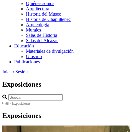
Quiénes somos
Arquitectura
Historia del Museo
Historia de Chapultepec
Arqueología
Murales
Salas de Historia
Salas del Alcázar
Educación
Materiales de divulgación
Glosario
Publicaciones
Iniciar Sesión
Exposiciones
/
Exposiciones
Exposiciones