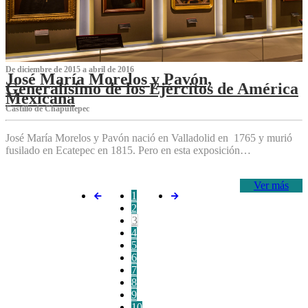
De diciembre de 2015 a abril de 2016
José María Morelos y Pavón,
Generalísimo de los Ejércitos de América
Mexicana
C‌astillo de Chapultepec
José María Morelos y Pavón nació en Valladolid en 1765 y murió
fusilado en Ecatepec en 1815. Pero en esta exposición…
Ver más
1
2
3
4
5
6
7
8
9
10