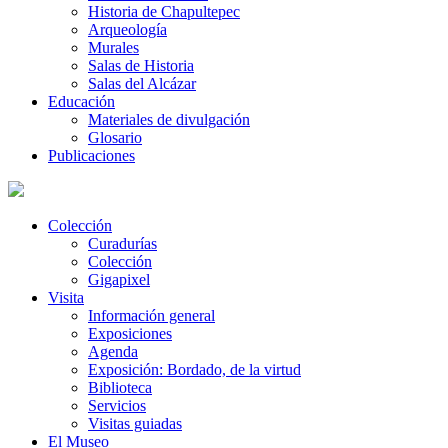
Historia de Chapultepec
Arqueología
Murales
Salas de Historia
Salas del Alcázar
Educación
Materiales de divulgación
Glosario
Publicaciones
Colección
Curadurías
Colección
Gigapixel
Visita
Información general
Exposiciones
Agenda
Exposición: Bordado, de la virtud
Biblioteca
Servicios
Visitas guiadas
El Museo