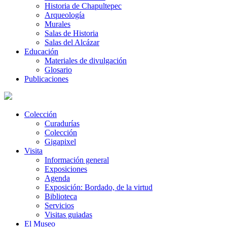
Historia de Chapultepec
Arqueología
Murales
Salas de Historia
Salas del Alcázar
Educación
Materiales de divulgación
Glosario
Publicaciones
Colección
Curadurías
Colección
Gigapixel
Visita
Información general
Exposiciones
Agenda
Exposición: Bordado, de la virtud
Biblioteca
Servicios
Visitas guiadas
El Museo