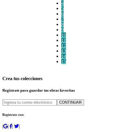
4
5
6
7
8
9
10
11
12
13
14
15
Crea tus colecciones
Regístrate para guardar tus obras favoritas
CONTINUAR
Regístrate con:
|
|
|
|