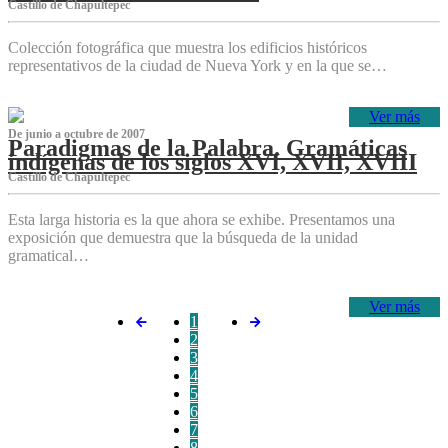
Castillo de Chapultepec
Colección fotográfica que muestra los edificios históricos
representativos de la ciudad de Nueva York y en la que se…
Ver más
De junio a octubre de 2007
Paradigmas de la Palabra. Gramáticas
indígenas de los siglos XVI, XVII, XVIII
Castillo de Chapultepec
Esta larga historia es la que ahora se exhibe. Presentamos una
exposición que demuestra que la búsqueda de la unidad
gramatical…
Ver más
1
2
3
4
5
6
7
8