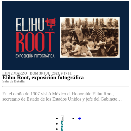
LUN 2 MARZO - DOM 30 JUL 2023, 9-17 H.
Elihu Root, exposición fotográfica
Sala de Batalla
En el otoño de 1907 visitó México el Honorable Elihu Root,
secretario de Estado de los Estados Unidos y jefe del Gabinete…
1
2
3