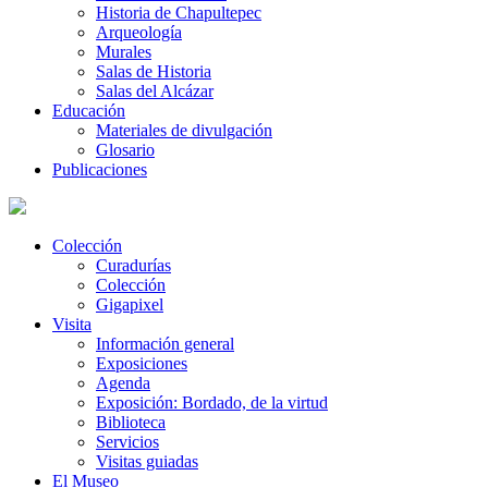
Historia de Chapultepec
Arqueología
Murales
Salas de Historia
Salas del Alcázar
Educación
Materiales de divulgación
Glosario
Publicaciones
Colección
Curadurías
Colección
Gigapixel
Visita
Información general
Exposiciones
Agenda
Exposición: Bordado, de la virtud
Biblioteca
Servicios
Visitas guiadas
El Museo