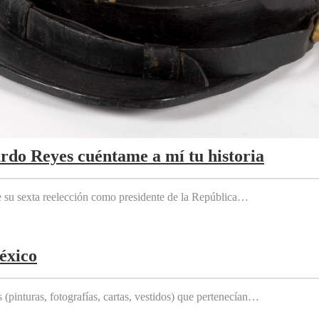
ardo Reyes cuéntame a mí tu historia
e su sexta reelección como presidente de la República…
éxico
(pinturas, fotografías, cartas, vestidos) que pertenecían…