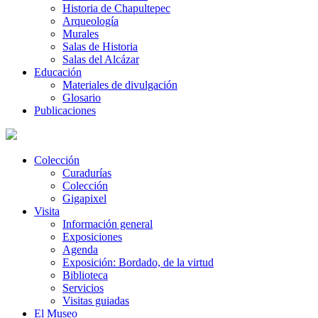
Historia de Chapultepec
Arqueología
Murales
Salas de Historia
Salas del Alcázar
Educación
Materiales de divulgación
Glosario
Publicaciones
Colección
Curadurías
Colección
Gigapixel
Visita
Información general
Exposiciones
Agenda
Exposición: Bordado, de la virtud
Biblioteca
Servicios
Visitas guiadas
El Museo